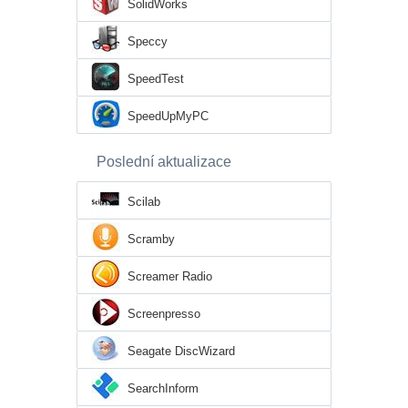
SolidWorks
Speccy
SpeedTest
SpeedUpMyPC
Poslední aktualizace
Scilab
Scramby
Screamer Radio
Screenpresso
Seagate DiscWizard
SearchInform