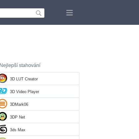
Nejlepší stahování
3D LUT Creator
3D Video Player
3DMark06
3DP Net
3ds Max