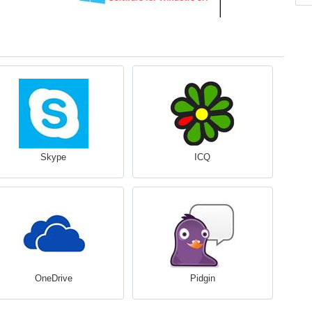
Skype
ICQ
OneDrive
Pidgin