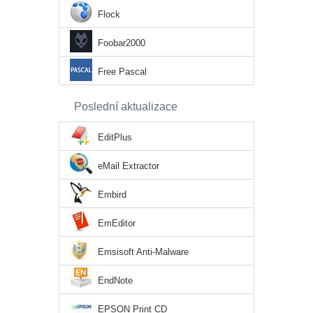
Flock
Foobar2000
Free Pascal
Poslední aktualizace
EditPlus
eMail Extractor
Embird
EmEditor
Emsisoft Anti-Malware
EndNote
EPSON Print CD