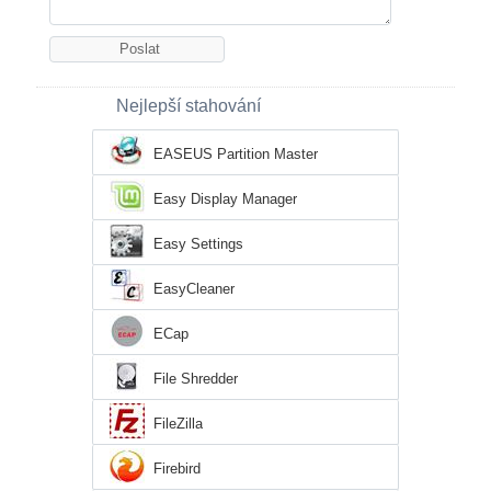
Nejlepší stahování
EASEUS Partition Master
Easy Display Manager
Easy Settings
EasyCleaner
ECap
File Shredder
FileZilla
Firebird