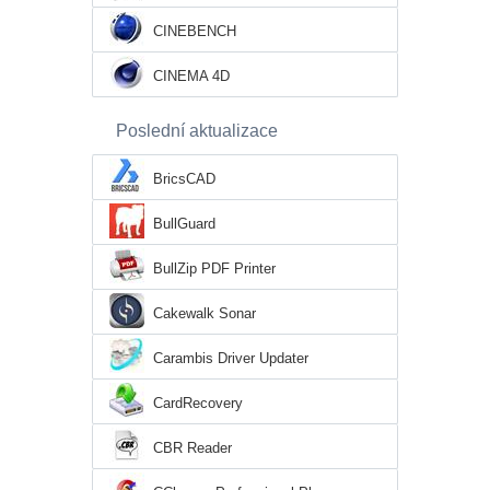
CINEBENCH
CINEMA 4D
Poslední aktualizace
BricsCAD
BullGuard
BullZip PDF Printer
Cakewalk Sonar
Carambis Driver Updater
CardRecovery
CBR Reader