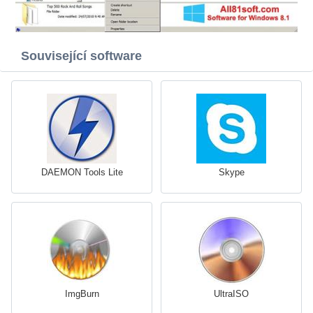
Související software
DAEMON Tools Lite
Skype
ImgBurn
UltraISO