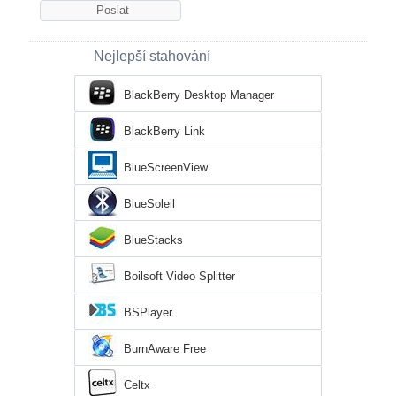
Nejlepší stahování
BlackBerry Desktop Manager
BlackBerry Link
BlueScreenView
BlueSoleil
BlueStacks
Boilsoft Video Splitter
BSPlayer
BurnAware Free
Celtx