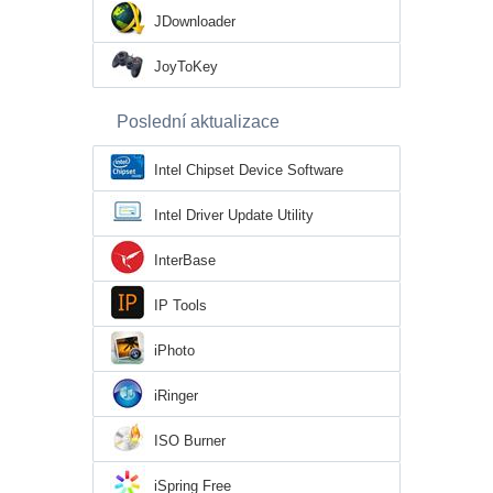
JDownloader
JoyToKey
Poslední aktualizace
Intel Chipset Device Software
Intel Driver Update Utility
InterBase
IP Tools
iPhoto
iRinger
ISO Burner
iSpring Free