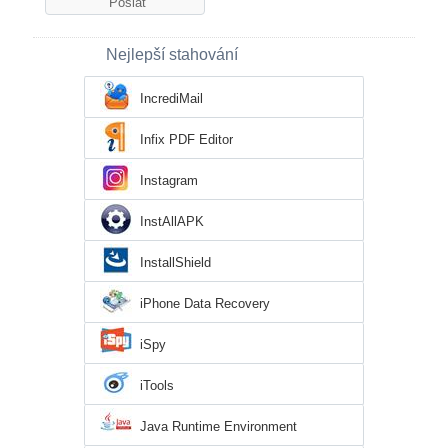
Nejlepší stahování
IncrediMail
Infix PDF Editor
Instagram
InstAllAPK
InstallShield
iPhone Data Recovery
iSpy
iTools
Java Runtime Environment