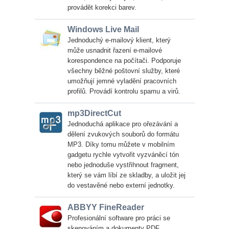
provádět korekci barev.
Windows Live Mail
Jednoduchý e-mailový klient, který
může usnadnit řazení e-mailové
korespondence na počítači. Podporuje
všechny běžné poštovní služby, které
umožňují jemné vyladění pracovních
profilů. Provádí kontrolu spamu a virů.
mp3DirectCut
Jednoduchá aplikace pro ořezávání a
dělení zvukových souborů do formátu
MP3. Díky tomu můžete v mobilním
gadgetu rychle vytvořit vyzváněcí tón
nebo jednoduše vystřihnout fragment,
který se vám líbí ze skladby, a uložit jej
do vestavěné nebo externí jednotky.
ABBYY FineReader
Profesionální software pro práci se
skenováním a dokumenty PDF.