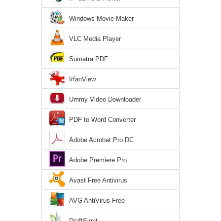
Windows Movie Maker
VLC Media Player
Sumatra PDF
IrfanView
Ummy Video Downloader
PDF to Word Converter
Adobe Acrobat Pro DC
Adobe Premiere Pro
Avast Free Antivirus
AVG AntiVirus Free
DraftSight