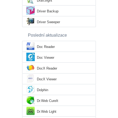
DraftSight
Driver Backup
Driver Sweeper
Poslední aktualizace
Doc Reader
Doc Viewer
DocX Reader
DocX Viewer
Dolphin
Dr.Web CureIt
Dr.Web Light