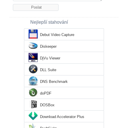
Nejlepší stahování
Debut Video Capture
Diskeeper
DjVu Viewer
DLL Suite
DNS Benchmark
doPDF
DOSBox
Download Accelerator Plus