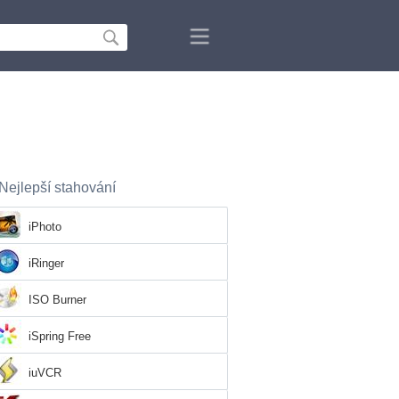
Nejlepší stahování
iPhoto
iRinger
ISO Burner
iSpring Free
iuVCR