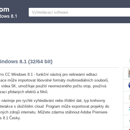
ndows 8.1 (32/64 bit)
o CC Windows 8.1 - funkční nástroj pro nelineární editaci
kace může importovat libovolné formáty multimediálních souborů,
í videa 5K, umožňuje použití neomezeného počtu stop, používá
aci přidaných efektů a filtrů.
nástroje pro rychlé vyhledávání nebo třídění dat, typ knihovny
terakce s úložištěm cloud. Program může exportovat projekty do
zných zdrojů internetu. Můžete zdarma stáhnout Adobe Premiere
ws 8.1 Česky.