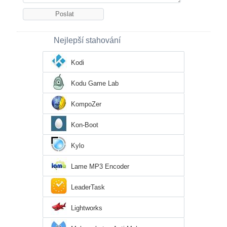
Nejlepší stahování
Kodi
Kodu Game Lab
KompoZer
Kon-Boot
Kylo
Lame MP3 Encoder
LeaderTask
Lightworks