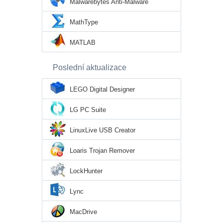
Malwarebytes Anti-Malware
MathType
MATLAB
Poslední aktualizace
LEGO Digital Designer
LG PC Suite
LinuxLive USB Creator
Loaris Trojan Remover
LockHunter
Lync
MacDrive