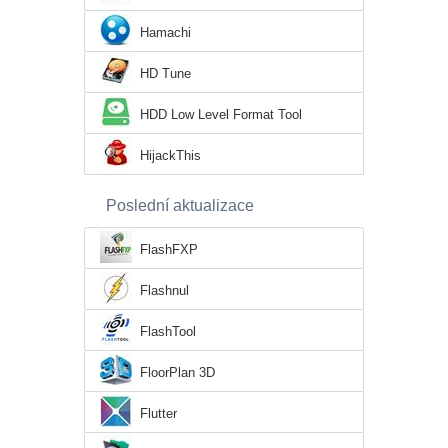
Hamachi
HD Tune
HDD Low Level Format Tool
HijackThis
Poslední aktualizace
FlashFXP
Flashnul
FlashTool
FloorPlan 3D
Flutter