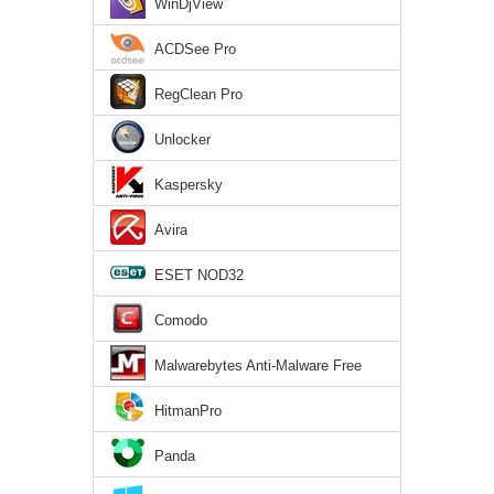
WinDjView
ACDSee Pro
RegClean Pro
Unlocker
Kaspersky
Avira
ESET NOD32
Comodo
Malwarebytes Anti-Malware Free
HitmanPro
Panda