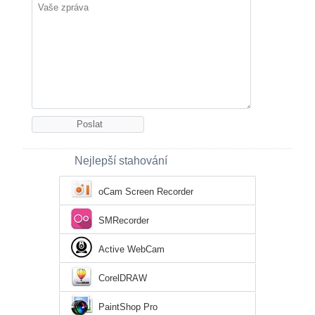
Nejlepší stahování
oCam Screen Recorder
SMRecorder
Active WebCam
CorelDRAW
PaintShop Pro