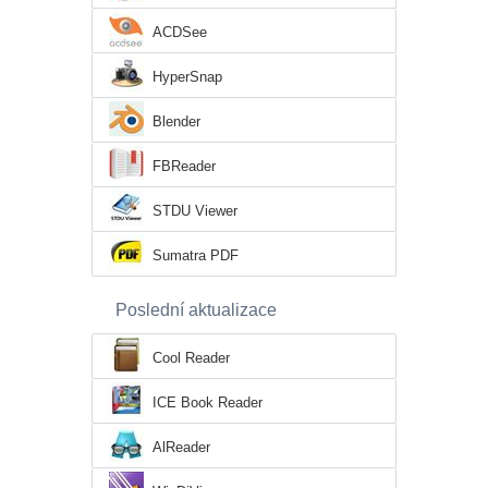
ACDSee
HyperSnap
Blender
FBReader
STDU Viewer
Sumatra PDF
Poslední aktualizace
Cool Reader
ICE Book Reader
AlReader