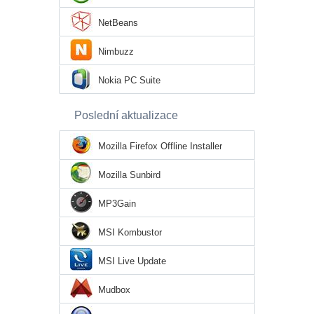
NetBeans
Nimbuzz
Nokia PC Suite
Poslední aktualizace
Mozilla Firefox Offline Installer
Mozilla Sunbird
MP3Gain
MSI Kombustor
MSI Live Update
Mudbox