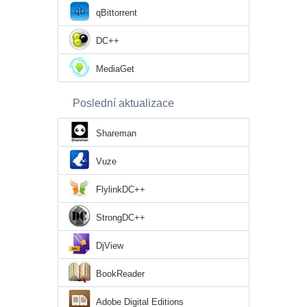
qBittorrent
DC++
MediaGet
Poslední aktualizace
Shareman
Vuze
FlylinkDC++
StrongDC++
DjView
BookReader
Adobe Digital Editions