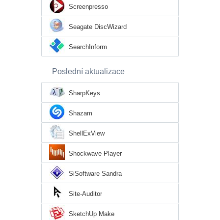
Screenpresso
Seagate DiscWizard
SearchInform
Poslední aktualizace
SharpKeys
Shazam
ShellExView
Shockwave Player
SiSoftware Sandra
Site-Auditor
SketchUp Make