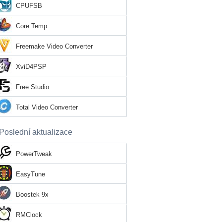
CPUFSB
Core Temp
Freemake Video Converter
XviD4PSP
Free Studio
Total Video Converter
Poslední aktualizace
PowerTweak
EasyTune
Boostek-9x
RMClock