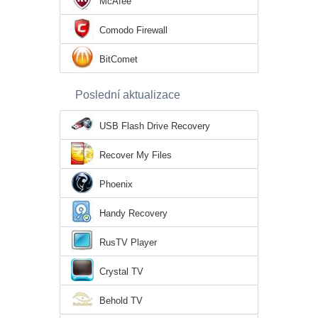
McAfee
Comodo Firewall
BitComet
Poslední aktualizace
USB Flash Drive Recovery
Recover My Files
Phoenix
Handy Recovery
RusTV Player
Crystal TV
Behold TV