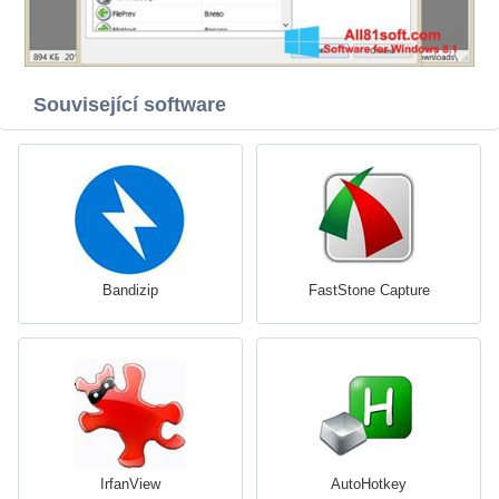
Související software
Bandizip
FastStone Capture
IrfanView
AutoHotkey